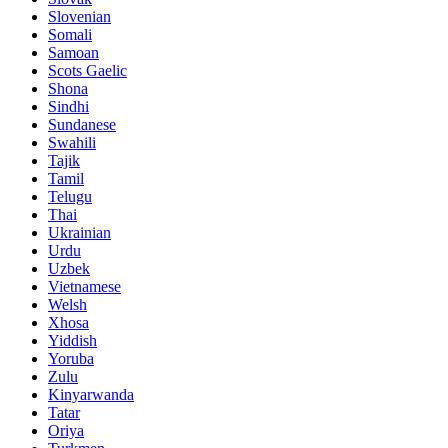
Slovenian
Somali
Samoan
Scots Gaelic
Shona
Sindhi
Sundanese
Swahili
Tajik
Tamil
Telugu
Thai
Ukrainian
Urdu
Uzbek
Vietnamese
Welsh
Xhosa
Yiddish
Yoruba
Zulu
Kinyarwanda
Tatar
Oriya