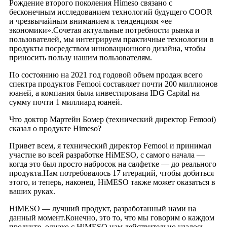
Рождение второго поколения Himeso связано с
бесконечным исследованием технологий будущего COOR
и чрезвычайным вниманием к тенденциям «ее
экономики».Сочетая актуальные потребности рынка и
пользователей, мы интегрируем практичные технологии в
продукты посредством инновационного дизайна, чтобы
приносить пользу нашим пользователям.
По состоянию на 2021 год годовой объем продаж всего
спектра продуктов Femooi составляет почти 200 миллионов
юаней, а компания была инвестирована IDG Capital на
сумму почти 1 миллиард юаней.
Что доктор Мартейн Бомер (технический директор Femooi)
сказал о продукте Himeso?
Привет всем, я технический директор Femooi и принимал
участие во всей разработке HiMESO, с самого начала —
когда это был просто набросок на салфетке — до реального
продукта.Нам потребовалось 17 итераций, чтобы добиться
этого, и теперь, наконец, HiMESO также может оказаться в
ваших руках.
HiMESO — лучший продукт, разработанный нами на
данный момент.Конечно, это то, что мы говорим о каждом
продукте, однако с HiMESO нам действительно удалось