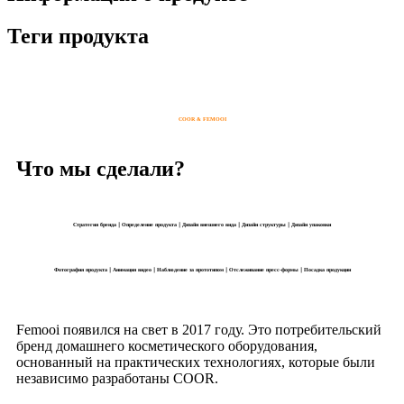
Теги продукта
COOR & FEMOOI
Что мы сделали?
Стратегия бренда｜Определение продукта｜Дизайн внешнего вида｜Дизайн структуры｜Дизайн упаковки
Фотография продукта｜Анимация видео｜Наблюдение за прототипом｜Отслеживание пресс-формы｜Посадка продукции
Femooi появился на свет в 2017 году. Это потребительский
бренд домашнего косметического оборудования,
основанный на практических технологиях, которые были
независимо разработаны COOR.