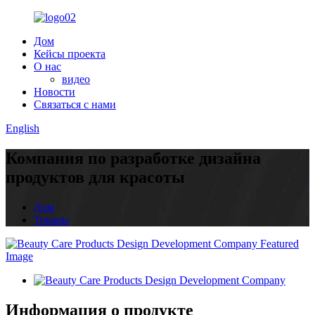
Дом
Кейсы проекта
О нас
видео
Новости
Связаться с нами
English
Компания по разработке дизайна
продуктов для красоты
Дом
Товары
Информация о продукте