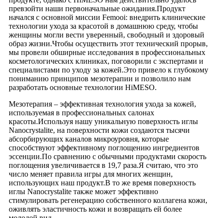
превзойти наши первоначальные ожидания.Продукт
начался с основной миссии Femooi: внедрить клинические
технологии ухода за красотой в домашнюю среду, чтобы
женщины могли вести уверенный, свободный и здоровый
образ жизни.Чтобы осуществить этот технический прорыв,
мы провели обширные исследования в профессиональных
косметологических клиниках, поговорили с экспертами и
специалистами по уходу за кожей.Это привело к глубокому
пониманию принципов мезотерапии и позволило нам
разработать основные технологии HiMESO.
Мезотерапия – эффективная технология ухода за кожей,
используемая в профессиональных салонах
красоты.Используя нашу уникальную поверхность иглы
Nanocrystalite, на поверхности кожи создаются тысячи
абсорбирующих каналов микроуровня, которые
способствуют эффективному поглощению ингредиентов
эссенции.По сравнению с обычными продуктами скорость
поглощения увеличивается в 19,7 раза.Я считаю, что это
число меняет правила игры для многих женщин,
использующих наш продукт.В то же время поверхность
иглы Nanocrystalite также может эффективно
стимулировать регенерацию собственного коллагена кожи,
оживлять эластичность кожи и возвращать ей более
молодой вид.