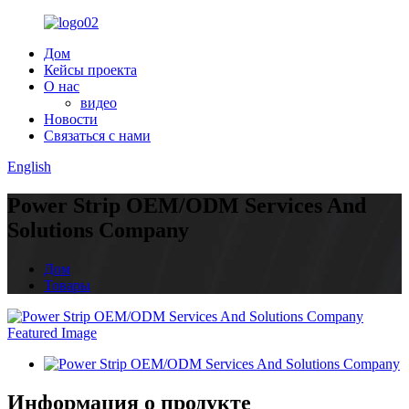
Дом
Кейсы проекта
О нас
видео
Новости
Связаться с нами
English
Power Strip OEM/ODM Services And
Solutions Company
Дом
Товары
Информация о продукте