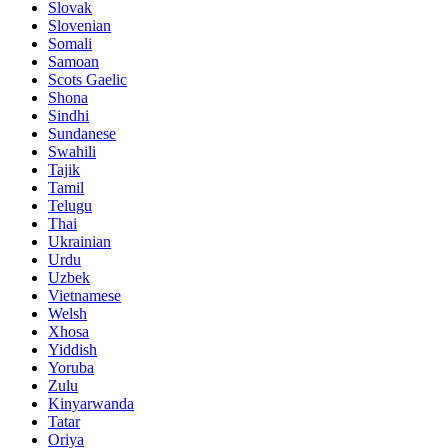
Slovak
Slovenian
Somali
Samoan
Scots Gaelic
Shona
Sindhi
Sundanese
Swahili
Tajik
Tamil
Telugu
Thai
Ukrainian
Urdu
Uzbek
Vietnamese
Welsh
Xhosa
Yiddish
Yoruba
Zulu
Kinyarwanda
Tatar
Oriya