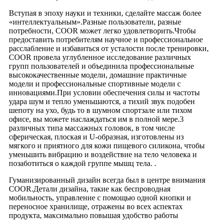
Вступая в эпоху науки и техники, сделайте массаж более
«интеллектуальным».Разные пользователи, разные
потребности, COOR может легко удовлетворить.Чтобы
предоставить потребителям научное и профессиональное
расслабление и избавиться от усталости после тренировки,
COOR провела углубленное исследование различных
групп пользователей и объединила профессиональные
высококачественные модели, домашние практичные
модели и профессиональные спортивные модели с
инновациями.При условии обеспечения силы и частоты
удара шум и тепло уменьшаются, а тихий звук подобен
шепоту на ухо, будь то в шумном спортзале или тихом
офисе, вы можете наслаждаться им в полной мере.3
различных типа массажных головок, в том числе
сферическая, плоская и U-образная, изготовлены из
мягкого и приятного для кожи пищевого силикона, чтобы
уменьшить вибрацию и воздействие на тело человека и
позаботиться о каждой группе мышц тела. .
Гуманизированный дизайн всегда был в центре внимания
COOR.Детали дизайна, такие как беспроводная
мобильность, управление с помощью одной кнопки и
переносное хранилище, отражены во всех аспектах
продукта, максимально повышая удобство работы