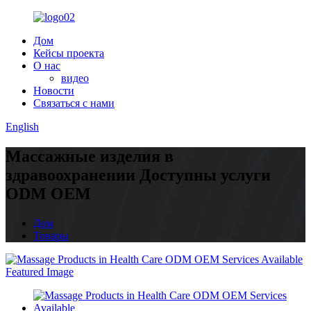
Дом
Кейсы проекта
О нас
видео
Новости
Связаться с нами
English
Массажные изделия в
здравоохранении Доступны услуги
ODM OEM
Дом
Товары